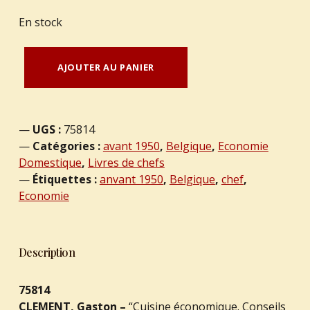
En stock
quantité de CLEMENT, Gaston – “Cuisine économique. Conseils et recettes d'actualité concernant la préparation des soupes, viandes, poissons, légumes frais et secs, riz, pates, pommes de terre, plats sucrés, conserves, sauces.”
AJOUTER AU PANIER
UGS :
75814
Catégories :
avant 1950
,
Belgique
,
Economie
Domestique
,
Livres de chefs
Étiquettes :
anvant 1950
,
Belgique
,
chef
,
Economie
Description
75814
CLEMENT, Gaston –
“Cuisine économique. Conseils