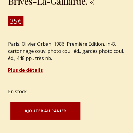
Brives-La-Gaillarde. «
35
€
Paris, Olivier Orban, 1986, Première Edition, in-8,
cartonnage couv. photo coul. éd., gardes photo coul.
éd., 448 pp., très nb.
Plus de détails
En stock
quantité de REYNAL, Charlou - SAULNIER, Jacqueline : "Mes recettes du terroir. Cuisinier à Brives-La-Gaillarde. "
AJOUTER AU PANIER