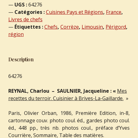
UGS :
64276
Catégories :
Cuisines Pays et Régions
,
France
,
Livres de chefs
Étiquettes :
Chefs
,
Corrèze
,
Limousin
,
Périgord
,
région
Description
64276
REYNAL, Charlou – SAULNIER, Jacqueline : «
Mes
recettes du terroir. Cuisinier à Brives-La-Gaillarde.
»
Paris, Olivier Orban, 1986, Première Edition, in-8,
cartonnage couv. photo coul. éd., gardes photo coul.
éd., 448 pp., très nb. photos coul., préface d’Yves
Courrière, Sommaire, Table des matières.