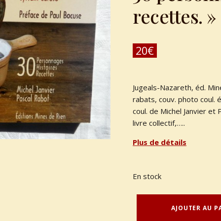
recettes. »
20
€
Jugeals-Nazareth, éd. Min
rabats, couv. photo coul. 
coul. de Michel Janvier et
livre collectif,…..
Plus de détails
En stock
quantité de CARUSA, Sylvain : "Des plats, des hommes dans l'histoire de France. 30 personnages. Histoires - recettes."
AJOUTER AU P