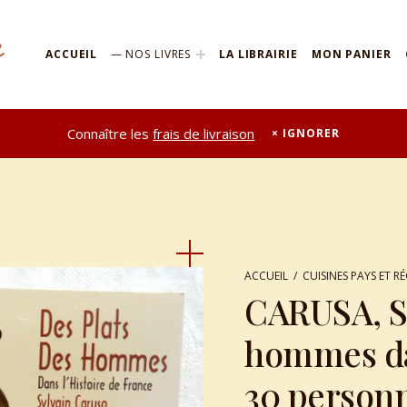
ACCUEIL
NOS LIVRES
LA LIBRAIRIE
MON PANIER
Connaître les
frais de livraison
IGNORER
ACCUEIL
/
CUISINES PAYS ET R
CARUSA, Syl
hommes dan
30 personn