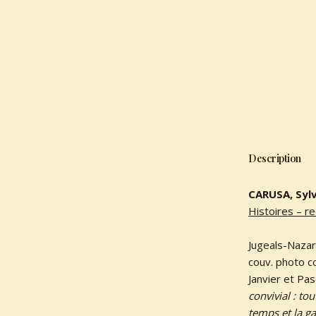
Description
CARUSA, Sylv
Histoires – r
Jugeals-Nazar
couv. photo co
Janvier et Pa
convivial : to
temps et la ga