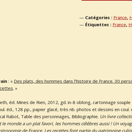
Catégories :
France
,
H
Étiquettes :
France
,
H
ain
: «
Des plats, des hommes dans l’histoire de France. 30 pers
ecettes
. »
eth, éd. Mines de Rien, 2012, gd. in-8 oblong, cartonnage souple 
ul. éd., 128 pp., papier glacé, très nb. photos et dessins en coul.
scal Rabot, Table des personnages, Bibliographie.
Un livre collectif
ut le monde a un plat favori, les hommes célèbres aussi ! Un voyag
stronomie de France. Les recettes font partie du patrimoine culin