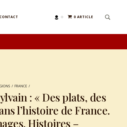
SEARCH
Search for:
CONTACT
0 ARTICLE
ÉGIONS
/
FRANCE
/
vain : « Des plats, des
s l’histoire de France.
ages. Histoires –