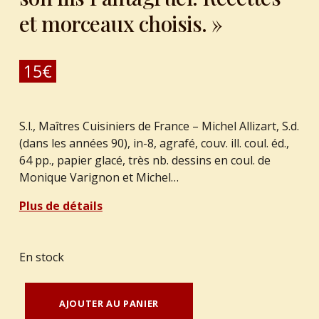
et morceaux choisis. »
15
€
S.l., Maîtres Cuisiniers de France – Michel Allizart, S.d.
(dans les années 90), in-8, agrafé, couv. ill. coul. éd.,
64 pp., papier glacé, très nb. dessins en coul. de
Monique Varignon et Michel…
Plus de détails
En stock
quantité de ALCOFRIBAS, Maître - RABELAIS : "Gargantua et son fils Pantagruel. Recettes et morceaux choisis."
AJOUTER AU PANIER