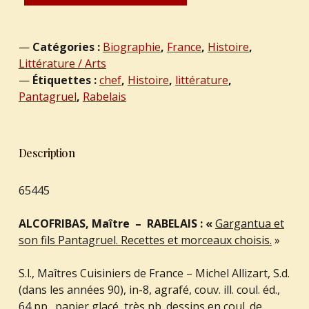
Catégories :
Biographie
,
France
,
Histoire
,
Littérature / Arts
Étiquettes :
chef
,
Histoire
,
littérature
,
Pantagruel
,
Rabelais
Description
65445
ALCOFRIBAS, Maître – RABELAIS : «
Gargantua et
son fils Pantagruel. Recettes et morceaux choisis.
»
S.l., Maîtres Cuisiniers de France – Michel Allizart, S.d.
(dans les années 90), in-8, agrafé, couv. ill. coul. éd.,
64 pp., papier glacé, très nb. dessins en coul. de