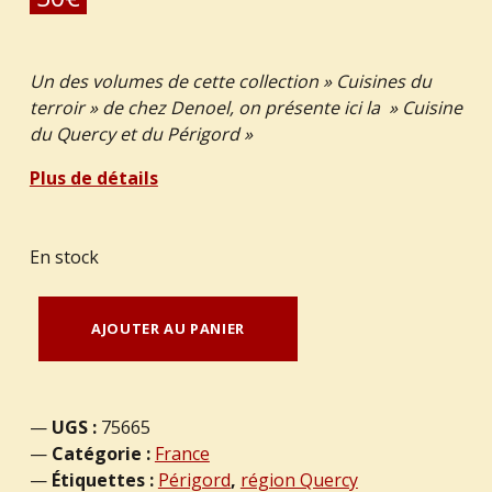
Un des volumes de cette collection » Cuisines du
terroir » de chez Denoel, on présente ici la » Cuisine
du Quercy et du Périgord »
Plus de détails
En stock
quantité de PHILIPPON, Henri – “Cuisine du Quercy et du Périgord”
AJOUTER AU PANIER
UGS :
75665
Catégorie :
France
Étiquettes :
Périgord
,
région Quercy