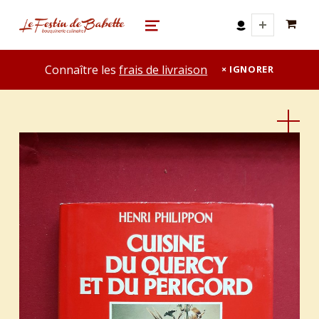
0 A
le festin de babette
"LE FESTIN DE BABETTE" – BOUQUINERIE GASTRONOMIQUE
MENU
Connaître les
frais de livraison
IGNORER