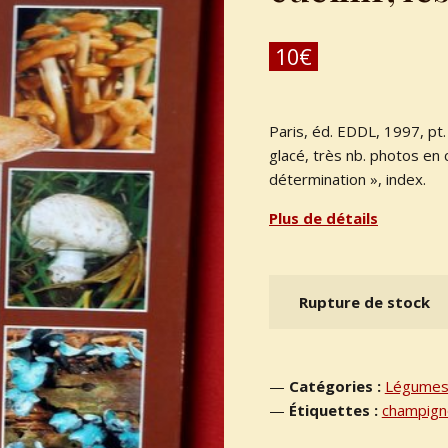
10
€
Paris, éd. EDDL, 1997, pt.
glacé, très nb. photos en 
détermination », index.
Plus de détails
Rupture de stock
Catégories :
Légume
Étiquettes :
champign