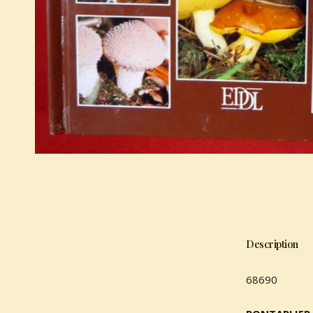
Description
68690