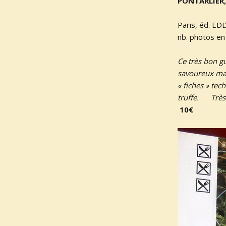
PONTARLIER,
Paris, éd. EDD
nb. photos en 
Ce très bon g
savoureux mai
« fiches » tec
truffe. Très
10€