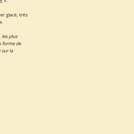
er
».
ier glacé, très
x.
 les plus
s forme de
 sur la