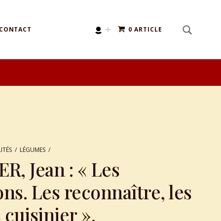
SEARCH
Search for:
CONTACT
0 ARTICLE
ITÉS
/
LÉGUMES
/
, Jean : « Les
s. Les reconnaître, les
s cuisinier ».