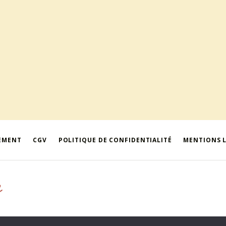
IEMENT
CGV
POLITIQUE DE CONFIDENTIALITÉ
MENTIONS 
 la Poêlerie
•
86500 Montmorillon
•
Tél. +33 (0)5 49 91 99 48 / 06 70 8