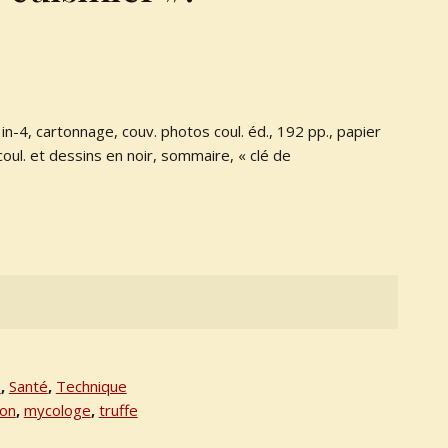
 in-4, cartonnage, couv. photos coul. éd., 192 pp., papier
coul. et dessins en noir, sommaire, « clé de
s
,
Santé
,
Technique
on
,
mycologe
,
truffe