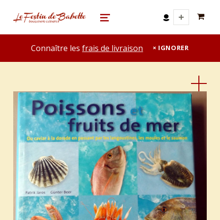
0 A
le festin de babette
"LE FESTIN DE BABETTE" – BOUQUINERIE GASTRONOMIQUE
MENU
Connaître les
frais de livraison
IGNORER