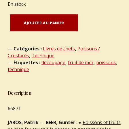
En stock
AJOUTER AU PANIER
quantité de JAROS, Patrik - BEER, Günter : "Poissons et fruits de mer. Du caviar à la dorade en passant par les langoustines, les moules et le saumon. Filetage, pochage, portionnage, toutes les techniques de préparations du poisson"
Catégories :
Livres de chefs
,
Poissons /
Crustacés
,
Technique
Étiquettes :
découpage
,
fruit de mer
,
poissons
,
technique
Description
66871
JAROS, Patrik – BEER, Günter : «
Poissons et fruits