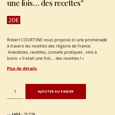
une fois… des recettes”
20
€
Robert COURTINE nous propose ici une promenade
à travers les recettes des régions de France.
Anecdotes, recettes, conseils pratiques , vins à
boire. « Il etait une fois … des recettes ! »
Plus de détails
quantité de COURTINE, Robert – “Il était une fois... des recettes”
AJOUTER AU PANIER
UGS :
75778