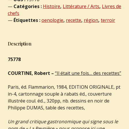
Catégories :
Histoire
,
Littérature / Arts
,
Livres de
chefs
Étiquettes :
oenologie
,
recette
,
région
,
terroir
Description
75778
COURTINE, Robert –
“Il était une fois… des recettes”
Paris, éd. Flammarion, 1984, EDITION ORIGINALE, pt
in-4, cartonnage souple à rabats éd., couverture
illustrée coul. éd.., 320pp, nb. dessins en noir de
Philippe DUMAS, table des recettes,
Un grand critique gastronomique qui signe sous le
nom de « La Reynière » nous propose ici une