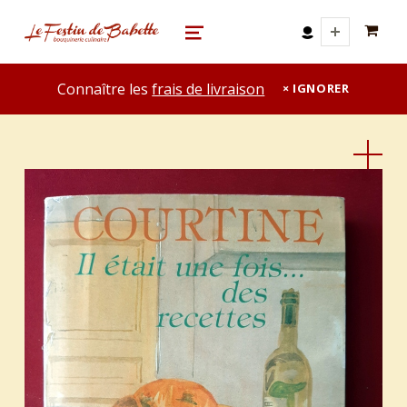
0 A
le festin de babette
"LE FESTIN DE BABETTE" – BOUQUINERIE GASTRONOMIQUE
MENU
Connaître les
frais de livraison
IGNORER