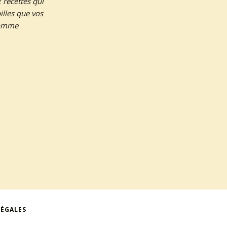
2 recettes qui
illes que vos
 comme
LÉGALES