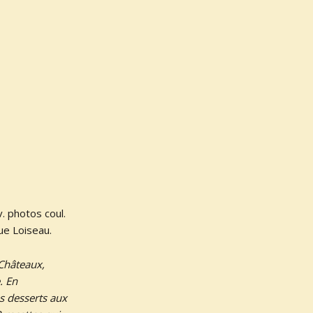
. photos coul.
ue Loiseau.
 Châteaux,
. En
es desserts aux