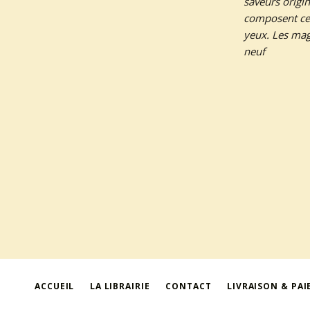
saveurs origin
composent ce l
yeux. Les mag
neuf
ACCUEIL
LA LIBRAIRIE
CONTACT
LIVRAISON & PA