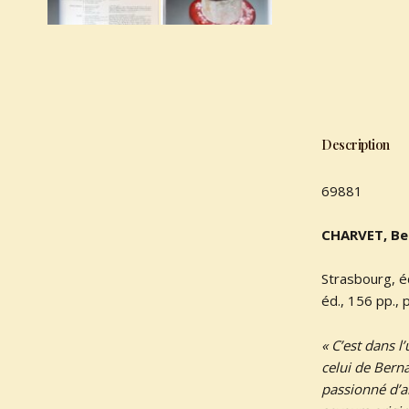
Description
69881
CHARVET, Be
Strasbourg, é
éd., 156 pp.,
« C’est dans l
celui de Berna
passionné d’ar