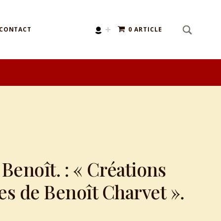
SEARCH
Search for:
CONTACT
0 ARTICLE
enoît. : « Créations
 de Benoît Charvet ».