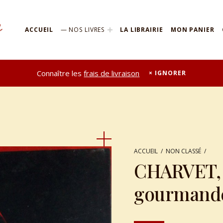
ACCUEIL
NOS LIVRES
LA LIBRAIRIE
MON PANIER
Connaître les
frais de livraison
IGNORER
ACCUEIL
/
NON CLASSÉ
/
CHARVET, B
gourmandes