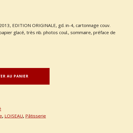
 2013, EDITION ORIGINALE, gd. in-4, cartonnage couv.
 papier glacé, très nb. photos coul., sommaire, préface de
ER AU PANIER
é
e
,
LOISEAU
,
Pâtisserie