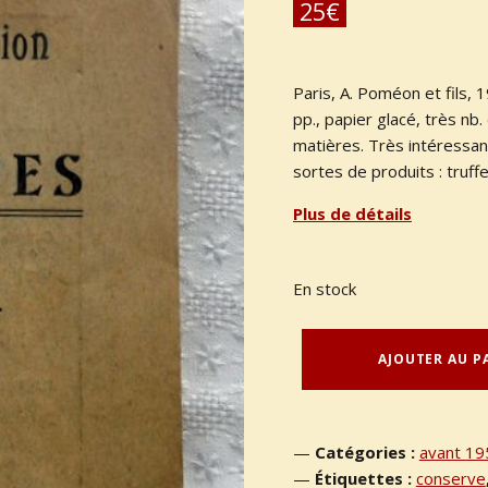
25
€
Paris, A. Poméon et fils, 
pp., papier glacé, très nb
matières. Très intéressan
sortes de produits : truffe
Plus de détails
En stock
quantité de BOUILLET, Louis : "Traité de fabrication des conserves".
AJOUTER AU P
Catégories :
avant 19
Étiquettes :
conserve