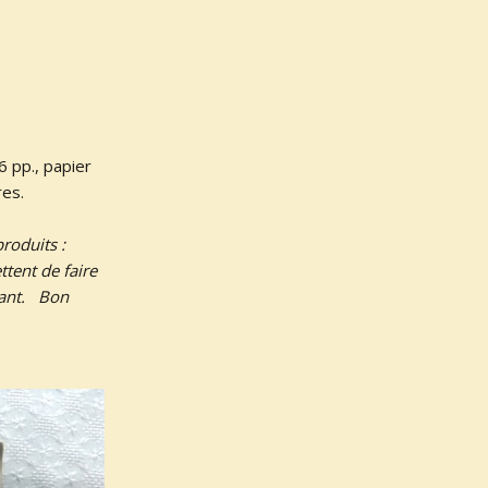
6 pp., papier
res.
roduits :
ttent de faire
urant. Bon