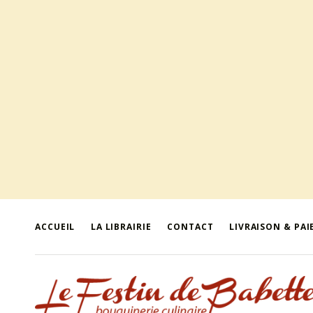
ACCUEIL
LA LIBRAIRIE
CONTACT
LIVRAISON & PA
le festin de babette
"LE FESTIN DE BABETTE" – BOUQUINERIE GASTRONOMIQUE