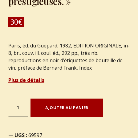
prestigieuses. »
30
€
Paris, éd. du Guépard, 1982, EDITION ORIGINALE, in-
8, br., couv. ill. coul. éd., 292 pp., très nb.
reproductions en noir d’étiquettes de bouteille de
vin, préface de Bernard Frank, Index
Plus de détails
quantité de VIARD, Henry. : « Les nouvelles bonnes tables de l'Oncle Henry. 260 adresses prestigieuses. »
AJOUTER AU PANIER
UGS :
69597