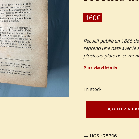
160
€
Recueil publié en 1886
de
reprend une date avec le 
plusieurs plats de ce men
Plus de détails
En stock
quantité de MARE, E. – “Manuel de cuisine contenant un dictionnaire de recettes usuelles.”
AJOUTER AU P
UGS :
75796