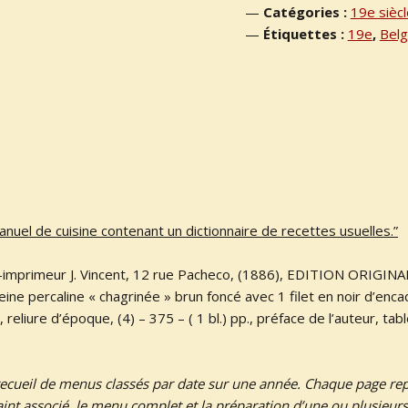
Catégories :
19e siècl
Étiquettes :
19e
,
Belg
anuel de cuisine contenant un dictionnaire de recettes usuelles.”
.-imprimeur J. Vincent, 12 rue Pacheco, (1886), EDITION ORIGINALE
eine percaline « chagrinée » brun foncé avec 1 filet en noir d’enc
, reliure d’époque, (4) – 375 – ( 1 bl.) pp., préface de l’auteur, tab
 recueil de menus classés par date sur une année. Chaque page r
aint associé, le menu complet et la préparation d’une ou plusieurs