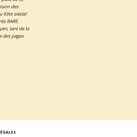
ision des
u XIXe siècle!
Très RARE.
en, tant de la
ds des pages
LÉGALES