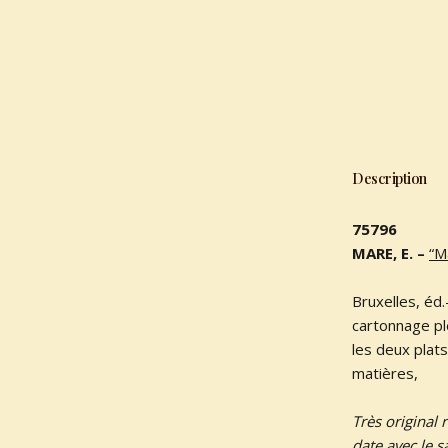
Description
75796
MARE, E. –
“M
Bruxelles, éd
cartonnage pl
les deux plats
matières,
Très original
date avec le s