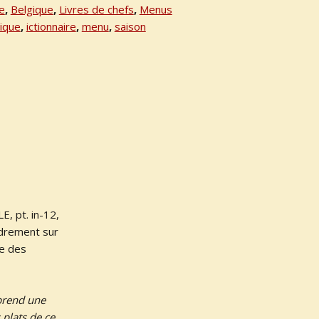
e
,
Belgique
,
Livres de chefs
,
Menus
ique
,
ictionnaire
,
menu
,
saison
, pt. in-12,
adrement sur
le des
eprend une
 plats de ce