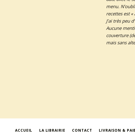
menu. N’oubli
recettes est « 
J’ai très peu 
Aucune mention
couverture (dé
mais sans alte
ACCUEIL
LA LIBRAIRIE
CONTACT
LIVRAISON & PA