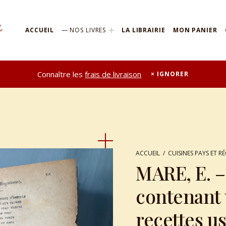
ACCUEIL
NOS LIVRES
LA LIBRAIRIE
MON PANIER
Connaître les
frais de livraison
IGNORER
ACCUEIL
/
CUISINES PAYS ET R
MARE, E. –
contenant 
recettes us