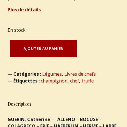
Plus de détails
En stock
AJOUTER AU PANIER
quantité de GUERIN, Catherine - ALLENO - BOCUSE - COLAGRECO - EPIE - HAEBERLIN - HERME - LABBE - LOUBET - MARCON - PIC - ROCHEDY - BURON - ROTH - ROUQUETTE - SULPICE : "La truffe. 1 maison - 14 chefs - 80 recettes."
Catégories :
Légumes
,
Livres de chefs
Étiquettes :
champignon
,
chef
,
truffe
Description
GUERIN, Catherine – ALLENO – BOCUSE –
COLAGRECO – EPIE – HAEBERLIN – HERME – LABBE