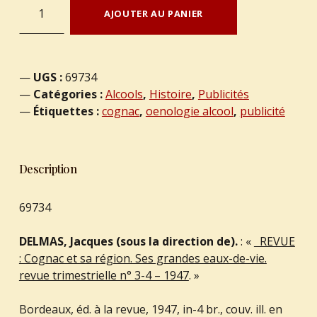
quantité de DELMAS, Jacques (sous la direction de). : « REVUE : Cognac et sa région. Ses grandes eaux-de-vie. revue trimestrielle n° 3-4 - 1947. »
AJOUTER AU PANIER
UGS :
69734
Catégories :
Alcools
,
Histoire
,
Publicités
Étiquettes :
cognac
,
oenologie alcool
,
publicité
Description
69734
DELMAS, Jacques (sous la direction de).
: «
REVUE
: Cognac et sa région. Ses grandes eaux-de-vie.
revue trimestrielle n° 3-4 – 1947
. »
Bordeaux, éd. à la revue, 1947, in-4 br., couv. ill. en