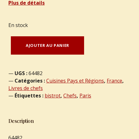
Plus de détails
En stock
quantité de DELBOS, Claire - CAMBON, Gérard : "Bistrots de chefs à Paris. 3e édition."
AJOUTER AU PANIER
UGS :
64482
Catégories :
Cuisines Pays et Régions
,
France
,
Livres de chefs
Étiquettes :
bistrot
,
Chefs
,
Paris
Description
64482