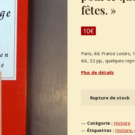
fêtes. »
10
€
Paris, éd. France Loisirs,
éd., 32 pp., quelques rep
Plus de détails
Rupture de stock
Catégorie :
Histoire
Étiquettes :
Histoire
,