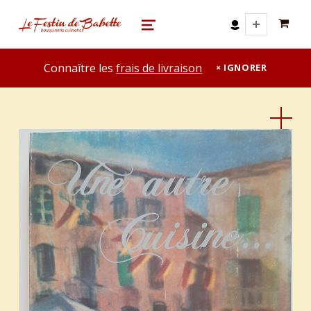
0 A
le festin de babette
"LE FESTIN DE BABETTE" – BOUQUINERIE GASTRONOMIQUE
MENU
Connaître les
frais de livraison
IGNORER