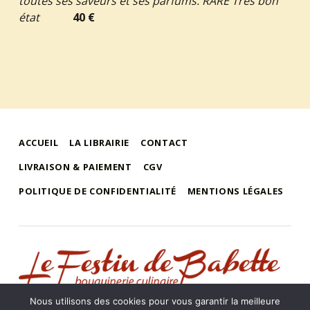
toutes ses saveurs et ses parfums. RARE Très bon
état
40 €
ACCUEIL
LA LIBRAIRIE
CONTACT
LIVRAISON & PAIEMENT
CGV
POLITIQUE DE CONFIDENTIALITÉ
MENTIONS LÉGALES
le festin de babette
"LE FESTIN DE BABETTE" – BOUQUINERIE GASTRONOMIQUE
Nous utilisons des cookies pour vous garantir la meilleure