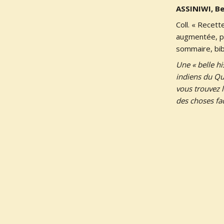
ASSINIWI, B
Coll. « Recet
augmentée, pt.
sommaire, bib
Une « belle hi
indiens du Qu
vous trouvez l
des choses fac