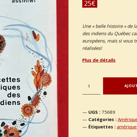
25
€
Une « belle histoire » de 
des indiens du Québec can
européens, mais si vous tr
réalisées!
Plus de détails
quantité de ASSINIWI, Bernard – “Recettes typiques des indiens.”
AJOUT
UGS :
75689
Catégories :
Amériqu
Étiquettes :
amérique