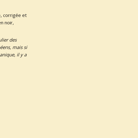
, corrigée et
n noir,
ulier des
éens, mais si
anique, il y a