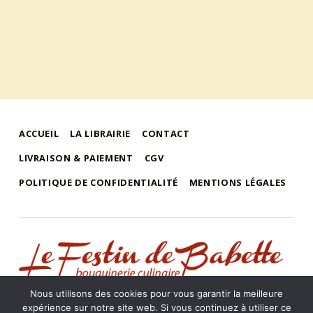
ACCUEIL
LA LIBRAIRIE
CONTACT
LIVRAISON & PAIEMENT
CGV
POLITIQUE DE CONFIDENTIALITÉ
MENTIONS LÉGALES
le festin de babette
"LE FESTIN DE BABETTE" – BOUQUINERIE GASTRONOMIQUE
Nous utilisons des cookies pour vous garantir la meilleure
expérience sur notre site web. Si vous continuez à utiliser ce
Librairie « Le Festin de Babette »
•
Robert De Jonghe
•
3 rue de