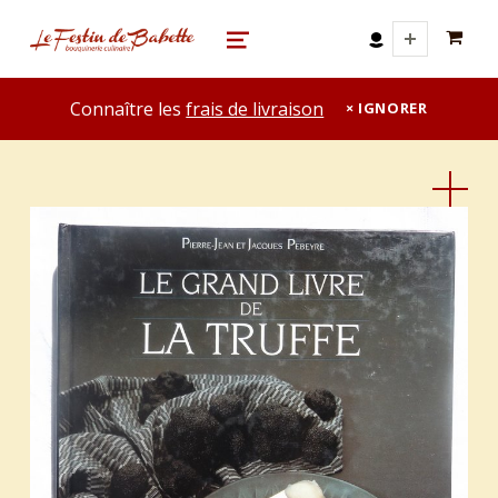
0 A
le festin de babette
"LE FESTIN DE BABETTE" – BOUQUINERIE GASTRONOMIQUE
MENU
Connaître les
frais de livraison
IGNORER