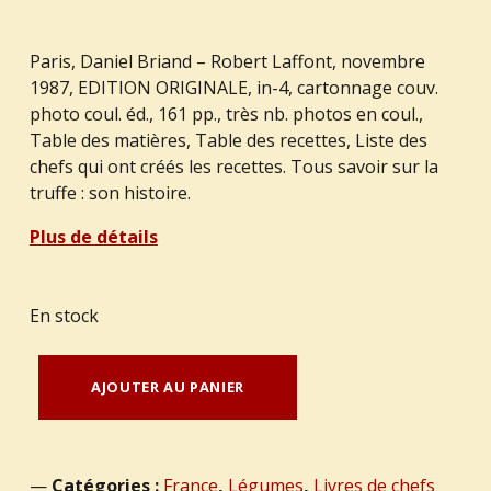
Paris, Daniel Briand – Robert Laffont, novembre
1987, EDITION ORIGINALE, in-4, cartonnage couv.
photo coul. éd., 161 pp., très nb. photos en coul.,
Table des matières, Table des recettes, Liste des
chefs qui ont créés les recettes. Tous savoir sur la
truffe : son histoire.
Plus de détails
En stock
quantité de PEBEYRE, Pierre-Jean et Jacques. : "Le grand livre de la truffe."
AJOUTER AU PANIER
Catégories :
France
,
Légumes
,
Livres de chefs