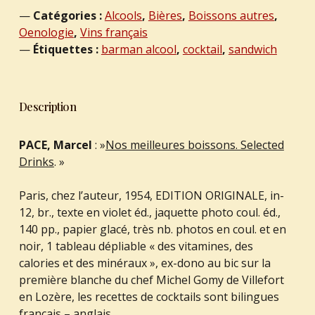
Catégories :
Alcools
,
Bières
,
Boissons autres
,
Oenologie
,
Vins français
Étiquettes :
barman alcool
,
cocktail
,
sandwich
Description
PACE, Marcel
: »
Nos meilleures boissons. Selected
Drinks
. »
Paris, chez l’auteur, 1954, EDITION ORIGINALE, in-
12, br., texte en violet éd., jaquette photo coul. éd.,
140 pp., papier glacé, très nb. photos en coul. et en
noir, 1 tableau dépliable « des vitamines, des
calories et des minéraux », ex-dono au bic sur la
première blanche du chef Michel Gomy de Villefort
en Lozère, les recettes de cocktails sont bilingues
français – anglais.