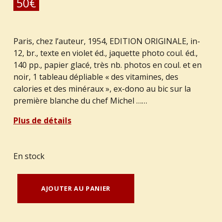
50
€
Paris, chez l’auteur, 1954, EDITION ORIGINALE, in-
12, br., texte en violet éd., jaquette photo coul. éd.,
140 pp., papier glacé, très nb. photos en coul. et en
noir, 1 tableau dépliable « des vitamines, des
calories et des minéraux », ex-dono au bic sur la
première blanche du chef Michel ……
Plus de détails
En stock
quantité de PACE, Marcel :"Nos meilleures boissons. Selected Drinks."
AJOUTER AU PANIER