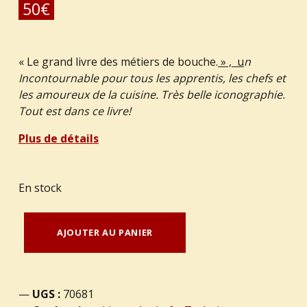
50
€
« Le grand livre des métiers de bouche.
» , u
n
Incontournable pour tous les apprentis, les chefs et
les amoureux de la cuisine. Très belle iconographie.
Tout est dans ce livre!
Plus de détails
En stock
quantité de FRENTZ, J.-C. (sous la direction de). : "Le grand livre des métiers de bouche."
AJOUTER AU PANIER
UGS :
70681