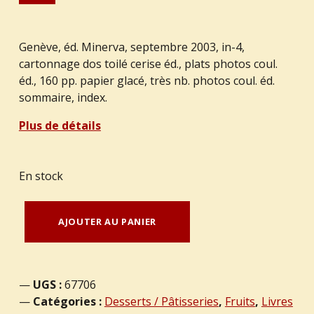
Genève, éd. Minerva, septembre 2003, in-4,
cartonnage dos toilé cerise éd., plats photos coul.
éd., 160 pp. papier glacé, très nb. photos coul. éd.
sommaire, index.
Plus de détails
En stock
quantité de FELDER, Christophe : " Les Clafoutis de Christophe"
AJOUTER AU PANIER
UGS :
67706
Catégories :
Desserts / Pâtisseries
,
Fruits
,
Livres