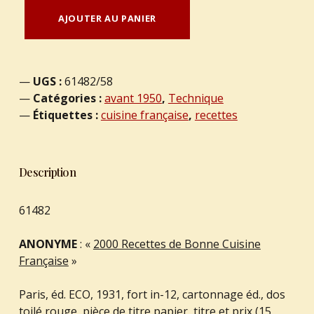
quantité de ANONYME : "2000 Recettes de Bonne Cuisine Française"
AJOUTER AU PANIER
UGS :
61482/58
Catégories :
avant 1950
,
Technique
Étiquettes :
cuisine française
,
recettes
Description
61482
ANONYME
: «
2000 Recettes de Bonne Cuisine
Française
»
Paris, éd. ECO, 1931, fort in-12, cartonnage éd., dos
toilé rouge, pièce de titre papier, titre et prix (15