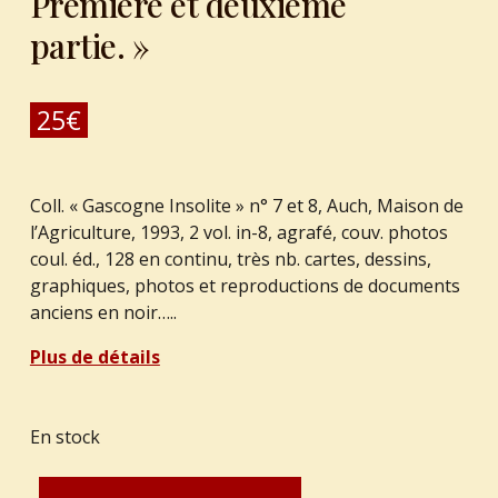
Première et deuxième
partie. »
25
€
Coll. « Gascogne Insolite » n° 7 et 8, Auch, Maison de
l’Agriculture, 1993, 2 vol. in-8, agrafé, couv. photos
coul. éd., 128 en continu, très nb. cartes, dessins,
graphiques, photos et reproductions de documents
anciens en noir…..
Plus de détails
En stock
quantité de SOURBADERE, Gilbert. : " L'Armagnac, histoire, terroir et eaux de vie. Première et deuxième partie."