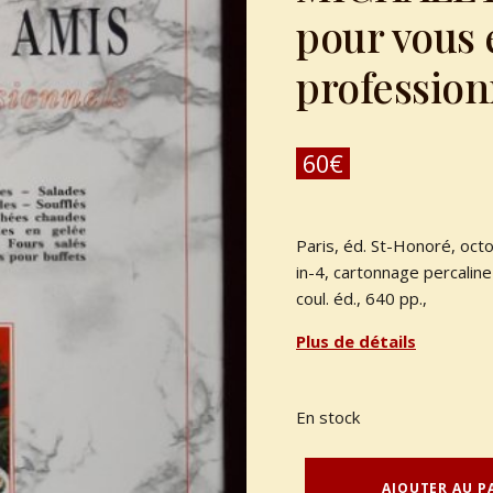
pour vous e
profession
60
€
Paris, éd. St-Honoré, oct
in-4, cartonnage percalin
coul. éd., 640 pp.,
Plus de détails
En stock
quantité de RUFFEL, Denis - BILHEUX, Roland - ESCOFFIER, Alain - MICHALET, Pierre. : « Cuisinez pour vous et vos amis à l'école des professionnels. »
AJOUTER AU P