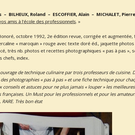
s – BILHEUX, Roland – ESCOFFIER, Alain – MICHALET, Pierr
vos amis à l’école des professionnels
. »
-Honoré, octobre 1992, 2e édition revue, corrigée et augmentée, f
rcaline « maroquin » rouge avec texte doré éd., jaquette photos 
lacé, très nb. photos et recettes photographiques « pas à pas »,
s chefs, index
.
uvrage de technique culinaire par trois professeurs de cuisine. D
c des photographies « pas à pas » et une fiche technique pour cha
conseils et astuces pour ne plus jamais « louper » les meilleures
es françaises. Un Must pour les professionnels et pour les amateur
. RARE. Très bon état