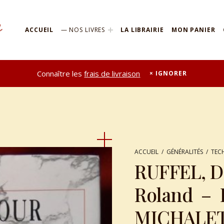
ACCUEIL
NOS LIVRES
LA LIBRAIRIE
MON PANIER
Connaître les
frais de livraison
IGNORER
ACCUEIL
/
GÉNÉRALITÉS
/
TEC
RUFFEL, D
Roland – 
MICHALET, 