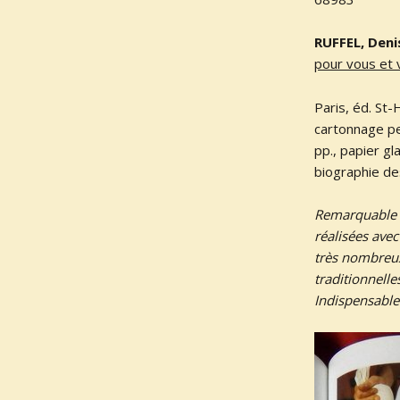
RUFFEL, Deni
pour vous et 
Paris, éd. St
cartonnage pe
pp., papier g
biographie de
Remarquable o
réalisées ave
très nombreux 
traditionnell
Indispensable