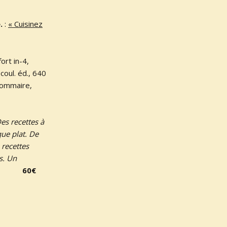
e.
:
« Cuisinez
ort in-4,
coul. éd., 640
 sommaire,
es recettes à
que plat. De
 recettes
s. Un
60€