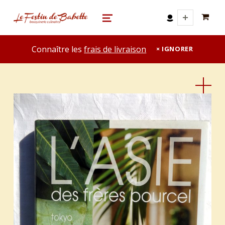
0 A
le festin de babette
"LE FESTIN DE BABETTE" – BOUQUINERIE GASTRONOMIQUE
MENU
Connaître les
frais de livraison
IGNORER