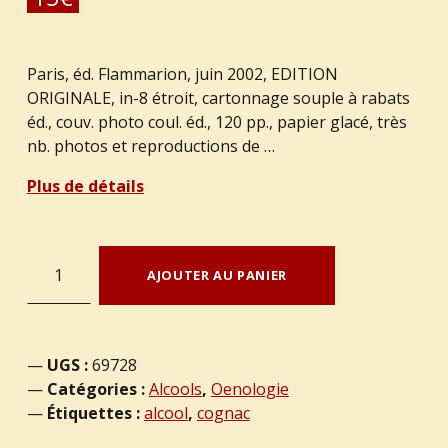
Paris, éd. Flammarion, juin 2002, EDITION
ORIGINALE, in-8 étroit, cartonnage souple à rabats
éd., couv. photo coul. éd., 120 pp., papier glacé, très
nb. photos et reproductions de …
Plus de détails
quantité de PESSEY, Christian. : « ABCdaire du cognac. »
AJOUTER AU PANIER
UGS :
69728
Catégories :
Alcools
,
Oenologie
Étiquettes :
alcool
,
cognac