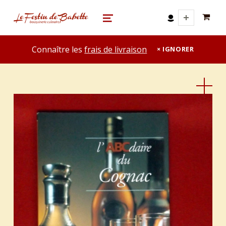
0 A
le festin de babette
"LE FESTIN DE BABETTE" – BOUQUINERIE GASTRONOMIQUE
MENU
Connaître les
frais de livraison
IGNORER