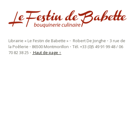
le festin de babette
"LE FESTIN DE BABETTE" – BOUQUINERIE GASTRONOMIQUE
Librairie « Le Festin de Babette »
•
Robert De Jonghe
•
3 rue de
la Poêlerie
•
86500 Montmorillon
•
Tél. +33 (0)5 49 91 99 48 / 06
70 82 38 25
•
Haut de page ↑