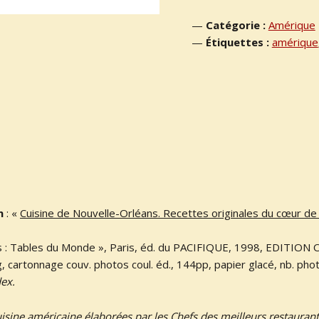
Catégorie :
Amérique
Étiquettes :
amérique
n
: «
Cuisine de Nouvelle-Orléans. Recettes originales du cœur de 
lus : Tables du Monde », Paris, éd. du PACIFIQUE, 1998, EDITION
g, cartonnage couv. photos coul. éd., 144pp, papier glacé, nb. phot
ex.
uisine américaine élaborées par les Chefs des meilleurs restauran