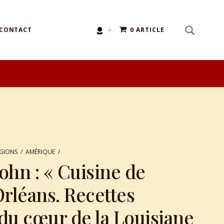
SEARCH
Search for:
CONTACT
0 ARTICLE
ÉGIONS
/
AMÉRIQUE
/
hn : « Cuisine de
rléans. Recettes
 du cœur de la Louisiane