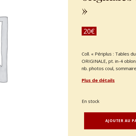
»
20
€
Coll. « Périplus : Tables
ORIGINALE, pt. in-4 oblon
nb. photos coul, sommaire
Plus de détails
En stock
quantité de DEMERS, John : « Cuisine de Nouvelle-Orléans. Recettes originales du cœur de la Louisiane »
AJOUTER AU P