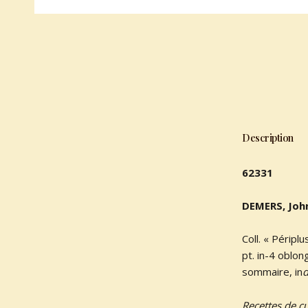
Description
62331
DEMERS, Joh
Coll. « Périp
pt. in-4 oblon
sommaire, in
d
Recettes de c