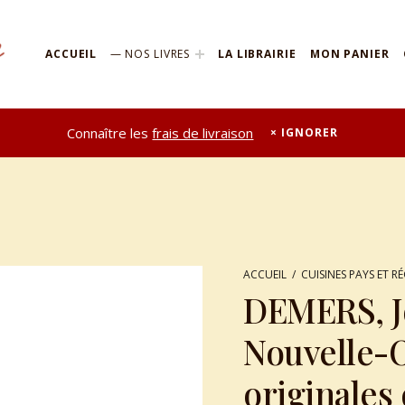
ACCUEIL
NOS LIVRES
LA LIBRAIRIE
MON PANIER
Connaître les
frais de livraison
IGNORER
ACCUEIL
/
CUISINES PAYS ET R
DEMERS, Jo
Nouvelle-O
originales