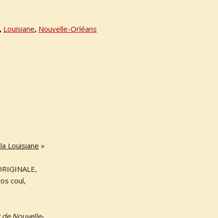
,
Louisiane
,
Nouvelle-Orléans
la Louisiane
»
 ORIGINALE,
os coul,
t de Nouvelle-