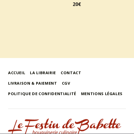
20€
ACCUEIL
LA LIBRAIRIE
CONTACT
LIVRAISON & PAIEMENT
CGV
POLITIQUE DE CONFIDENTIALITÉ
MENTIONS LÉGALES
le festin de babette
"LE FESTIN DE BABETTE" – BOUQUINERIE GASTRONOMIQUE