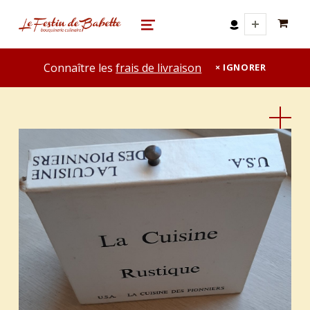
0 A
le festin de babette
"LE FESTIN DE BABETTE" – BOUQUINERIE GASTRONOMIQUE
MENU
Connaître les
frais de livraison
IGNORER