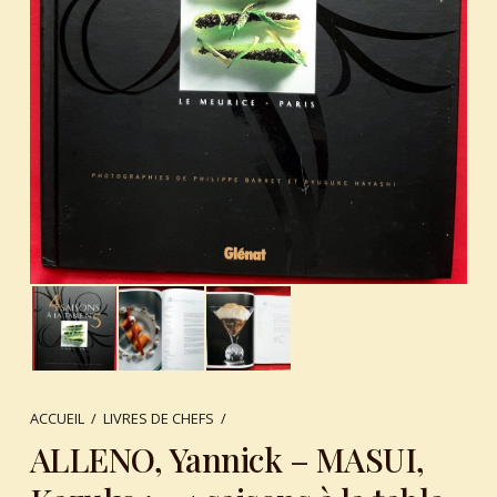
ACCUEIL
/
LIVRES DE CHEFS
/
ALLENO, Yannick – MASUI,