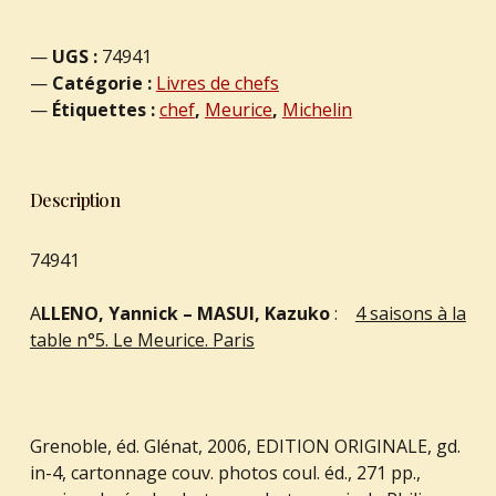
UGS :
74941
Catégorie :
Livres de chefs
Étiquettes :
chef
,
Meurice
,
Michelin
Description
74941
A
LLENO, Yannick – MASUI, Kazuko
:
4 saisons à la
table n°5. Le Meurice. Paris
Grenoble, éd. Glénat, 2006, EDITION ORIGINALE, gd.
in-4, cartonnage couv. photos coul. éd., 271 pp.,