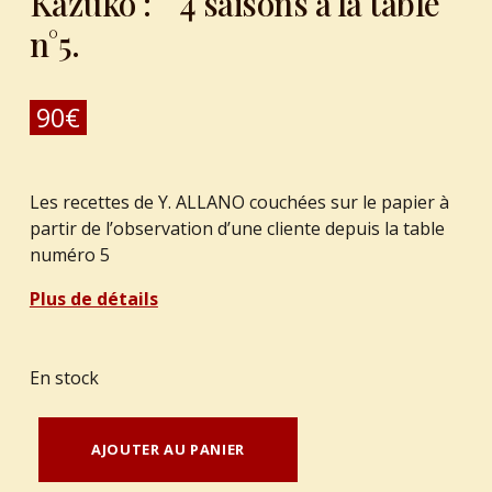
Kazuko : 4 saisons à la table
n°5.
90
€
Les recettes de Y. ALLANO couchées sur le papier à
partir de l’observation d’une cliente depuis la table
numéro 5
Plus de détails
En stock
quantité de ALLENO, Yannick - MASUI, Kazuko : 4 saisons à la table n°5.
AJOUTER AU PANIER