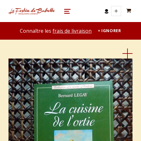
0 A
le festin de babette
"LE FESTIN DE BABETTE" – BOUQUINERIE GASTRONOMIQUE
MENU
Connaître les
frais de livraison
IGNORER