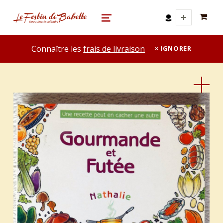
0 A
le festin de babette
"LE FESTIN DE BABETTE" – BOUQUINERIE GASTRONOMIQUE
MENU
Connaître les
frais de livraison
IGNORER