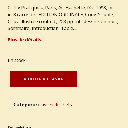
Coll. « Pratique », Paris, éd. Hachette, fév. 1998, pt.
in-8 carré, br., EDITION ORIGINALE, Couv. Souple,
Couv. illustrée coul. éd., 208 pp., nb. dessins en noir.,
Sommaire, Introduction, Table….
Plus de détails
En stock
quantité de NATHALIE : " Gourmande et Futée "
AJOUTER AU PANIER
Catégorie :
Livres de chefs
Description