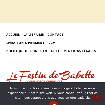
ACCUEIL
LA LIBRAIRIE
CONTACT
LIVRAISON & PAIEMENT
CGV
POLITIQUE DE CONFIDENTIALITÉ
MENTIONS LÉGALES
le festin de babette
"LE FESTIN DE BABETTE" – BOUQUINERIE GASTRONOMIQUE
Nous utilisons des cookies pour vous garantir la meilleure
expérience sur notre site web. Si vous continuez à utiliser ce
Librairie « Le Festin de Babette »
•
Robert De Jonghe
•
3 rue de
la Poêlerie
•
86500 Montmorillon
•
Tél. +33 (0)5 49 91 99 48 / 06
site, nous supposerons que vous en êtes satisfait.
70 82 38 25
•
Haut de page ↑
Ok