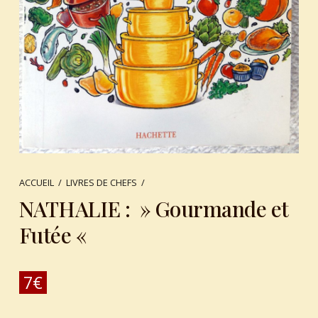
ACCUEIL
/
LIVRES DE CHEFS
/
NATHALIE : » Gourmande et
Futée «
7
€