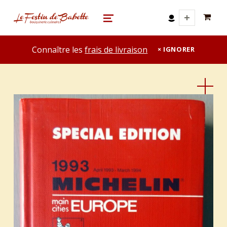
0 A
le festin de babette
"LE FESTIN DE BABETTE" – BOUQUINERIE GASTRONOMIQUE
MENU
Connaître les
frais de livraison
IGNORER