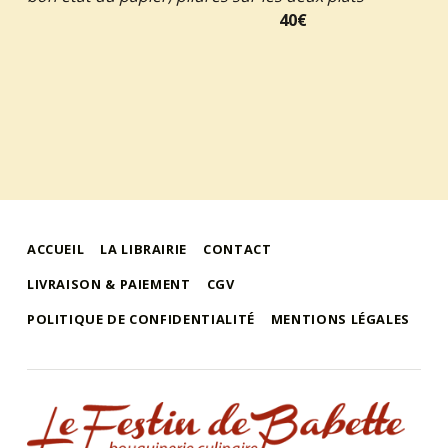
40€
ACCUEIL
LA LIBRAIRIE
CONTACT
LIVRAISON & PAIEMENT
CGV
POLITIQUE DE CONFIDENTIALITÉ
MENTIONS LÉGALES
le festin de babette
"LE FESTIN DE BABETTE" – BOUQUINERIE GASTRONOMIQUE