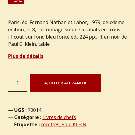
Paris, éd. Fernand Nathan et Labor, 1979, deuxième
édition, in-8, cartonnage souple à rabats éd., couv.
ill. coul. sur fond bleu foncé éd., 224 pp., ill. en noir de
Paul G. Klein, table
Plus de détails
quantité de LOIR, Théo. : « 150 recettes impossibles à rater. »
AJOUTER AU PANIER
UGS :
70014
Catégorie :
Livres de chefs
Étiquette :
recettes; Paul KLEIN