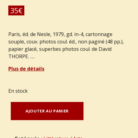
35
€
Paris, éd. de Nesle, 1979, gd. in-4, cartonnage
souple, couv. photos coul. éd., non paginé (48 pp.),
papier glacé, superbes photos coul. de David
THORPE. ….
Plus de détails
En stock
quantité de LE POSTE, Pierre - ( THORPE, David ) : "Cuisine érotique".
AJOUTER AU PANIER