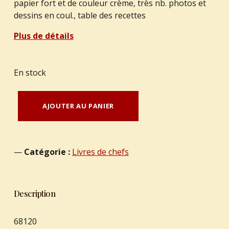
papier fort et de couleur crème, très nb. photos et
dessins en coul., table des recettes
Plus de détails
En stock
quantité de KERUEL, Paul - (BARON, Joëlle) : "Mon marché provençal. Les légumes du marché en 120 recettes de cuisine familiale".
AJOUTER AU PANIER
Catégorie :
Livres de chefs
Description
68120