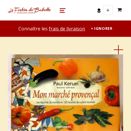
0 A
le festin de babette
"LE FESTIN DE BABETTE" – BOUQUINERIE GASTRONOMIQUE
MENU
Connaître les
frais de livraison
IGNORER