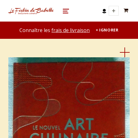
0 A
le festin de babette
"LE FESTIN DE BABETTE" – BOUQUINERIE GASTRONOMIQUE
MENU
Connaître les
frais de livraison
IGNORER