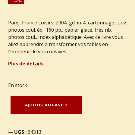
Paris, France Loisirs, 2004, gd. in-4, cartonnage couv.
photos coul. éd., 160 pp., papier glacé, très nb.
photos coul., Index alphabétique. Avec ce livre vous
allez apprendre à transformer vos tables en
l’honneur de vos convives ….
Plus de détails
En stock
quantité de MOISEL, Karin Angela. : "Décors de table et pliages de serviettes."
AJOUTER AU PANIER
UGS :
64313